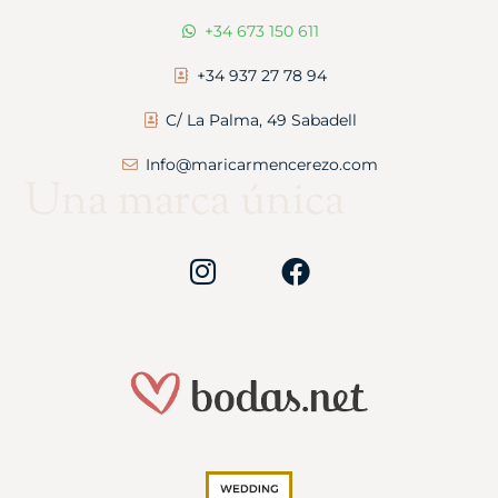
+34 673 150 611
+34 937 27 78 94
C/ La Palma, 49 Sabadell
Info@maricarmencerezo.com
Una marca única