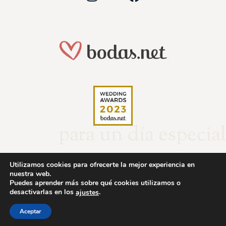
para un día especial
Utilizamos cookies para ofrecerte la mejor experiencia en
nuestra web.
Puedes aprender más sobre qué cookies utilizamos o
desactivarlas en los
.
ajustes
© 2025 – Joyería Mª Carmen Cerezo. Todos los derechos reservados.
Web creada y diseñada por
Agencia Marketing MD
.
Aceptar